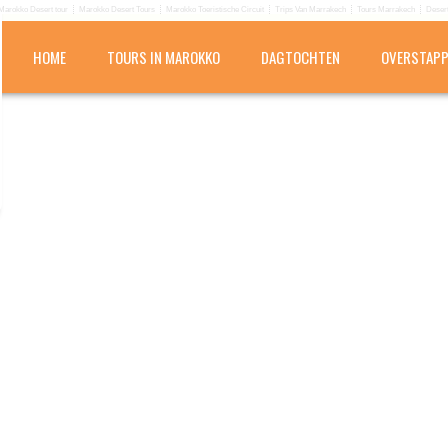
Marokko Desert tour
Marokko Desert Tours
Marokko Toeristische Circuit
Trips Van Marrakech
Tours Marrakech
Desert
HOME
TOURS IN MAROKKO
DAGTOCHTEN
OVERSTAP