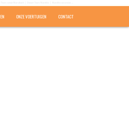
 Tours vanuit Marrakech
Desert Tours Marokko
Marokko excursies ...
PEN
ONZE VOERTUIGEN
CONTACT