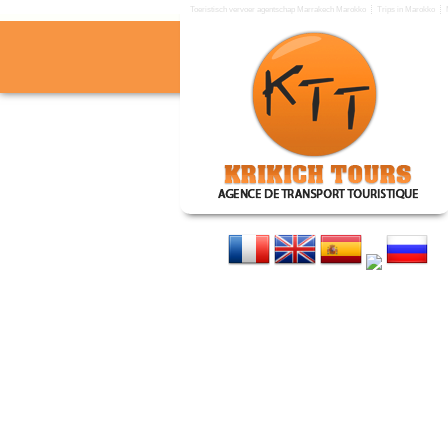
Toeristisch vervoer agentschap Marrakech Marokko
Trips in Marokko