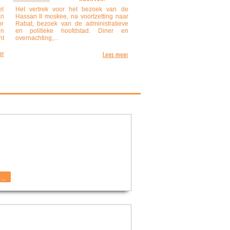
et
Het vertrek voor het bezoek van de
an
Hassan II moskee, na voortzetting naar
or
Rabat, bezoek van de administratieve
en
en politieke hoofdstad. Diner en
nt
overnachting,...
er
Lees meer
...