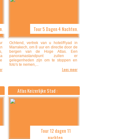
n.
Tour 5 Dagen 4 Nachten.
ur
Ochtend, vertrek van u hotel/Ryad in
an
Marrakech, om 8 uur en directie door de
s,
bergen van de Hoge Atlas. Een
ka
panoramastandpunt zullen er
ge
gelegenheden zijn om te stoppen en
foto's te nemen,...
er
Lees meer
Atlas Keizerlijke Stad :
Tour 12 dagen 11
nachten.