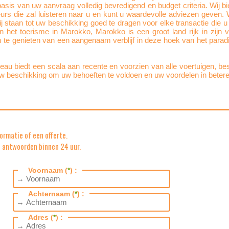
basis van uw aanvraag volledig bevredigend en budget criteria. Wij b
eurs die zal luisteren naar u en kunt u waardevolle adviezen geven
taan tot uw beschikking goed te dragen voor elke transactie die u 
het toerisme in Marokko, Marokko is een groot land rijk in zijn 
om te genieten van een aangenaam verblijf in deze hoek van het paradi
ureau biedt een scala aan recente en voorzien van alle voertuigen, be
 uw beschikking om uw behoeften te voldoen en uw voordelen in bete
ormatie of een offerte.
 u antwoorden binnen 24 uur.
Voornaam (
*
) :
Achternaam (
*
) :
Adres (
*
) :