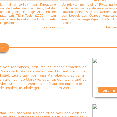
et matinal vertrek naar Taroudante
Vertrek van uw hotel of Riyad na h
oor de berber dorp van Asni, het dal
ontbijt rijden we naar de watervallen v
van Ouirgane, de hoge Atlas en de
Ouzoud, eerste stop zal worden vo
raag van Tizi-n-Teste (2200 m van
een bezoek aan Ouzoud watervall
oogte) over te steken, die tot Tarudante
waar u onvergetelijke foto's ku
ijn gekomen, ....
nemen,...
Lees meer
Lees me
 :
:
m van Marrakech, een van de meest attracties en
t Marrakech, de watervallen van Ouzoud zijn in het
l stad. Een 3 uur rijden van Marrakech, u zult zitten
ervallen van de Marokko, gaan op een tocht rond de
rivier oversteken, vertrek voor 2 uur om naar de bron
e smakelijke lokale gerechten in een van....
Lees meer 
t stad van Essaouira. Krijgen er na over een 2 en een
an de stad. Bezoekt u het Skala Fort; Zie Thuya hout