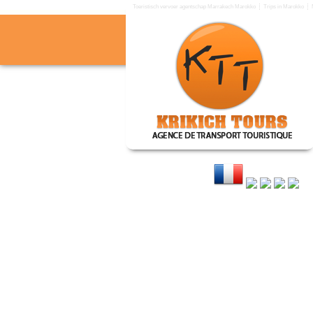
Toeristisch vervoer agentschap Marrakech Marokko
Trips in Marokko
KRIKICH TOURS
Toeristisch vervoer agentsc