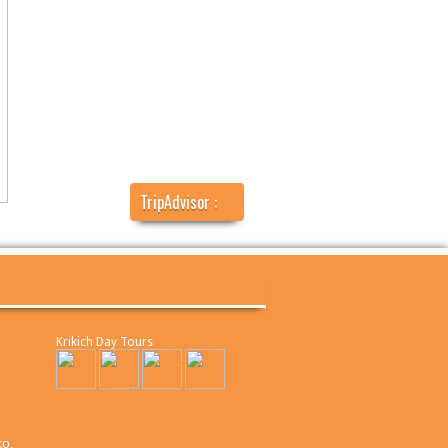
TripAdvisor :
Krikich Day Tours
o.