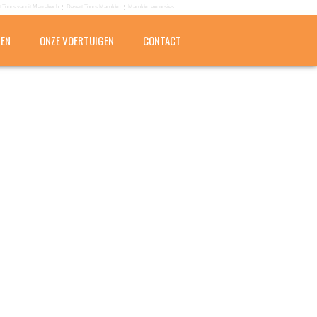
 Tours vanuit Marrakech
Desert Tours Marokko
Marokko excursies ...
PEN
ONZE VOERTUIGEN
CONTACT