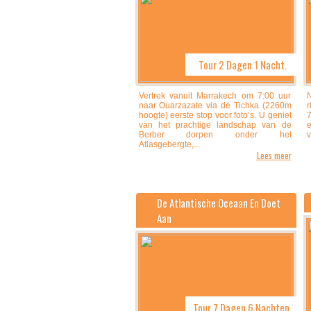
Tour 2 Dagen 1 Nacht.
Vertrek vanuit Marrakech om 7:00 uur
N
naar Ouarzazate via de Tichka (2260m
r
hoogte) eerste stop voor foto’s. U geniet
7
van het prachtige landschap van de
Berber dorpen onder het
v
Atlasgebergte,...
Lees meer
De Atlantische Oceaan En Doet
Aan
Tour 7 Dagen 6 Nachten.