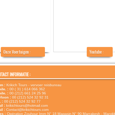
Onze Voertuigen :
Youtube :
TACT INFORMATIE :
m :
Krikich Tours - vervoer reisbureau
ile. :
00 ( 31 ) 614 066 362
ile. :
00 (212) 661 24 25 96
efoon :
00 (212) 524 32 92 31
. :
00 (212) 524 32 92 77
il :
krikichtours@hotmail.com
il :
Contact@krikichtours.com
es :
Opération Zouhour Imm N° 18 Magasin N° 90 Marrakesh - Marokk