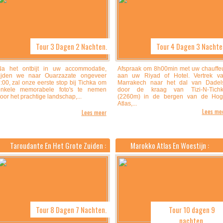
Tour 3 Dagen 2 Nachten.
Tour 4 Dagen 3 Nachte
a het ontbijt in uw accommodatie,
Afspraak om 8h00min met uw chauffe
ijden we naar Ouarzazate ongeveer
aan uw Riyad of Hotel. Vertrek v
:00, zal onze eerste stop bij Tichka om
Marrakech naar het dal van Dadel
enkele memorabele foto's te nemen
door de kraag van Tizi-N-Tich
oor het prachtige landschap,...
(2260m) in de bergen van de Ho
Atlas,...
Lees me
Lees meer
Taroudante En Het Grote Zuiden :
Marokko Atlas En Woestijn :
Tour 8 Dagen 7 Nachten.
Tour 10 dagen 9
nachten.