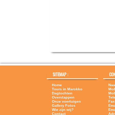
SITEMAP :
CON
Home
Naa
Tours in Marokko
Mob
Dagtochten
Mob
Overstappen
Tel
Onze voertuigen
Fax
Gallery Fotos
Ema
Wie zijn wij?
Ema
Contact
Adr