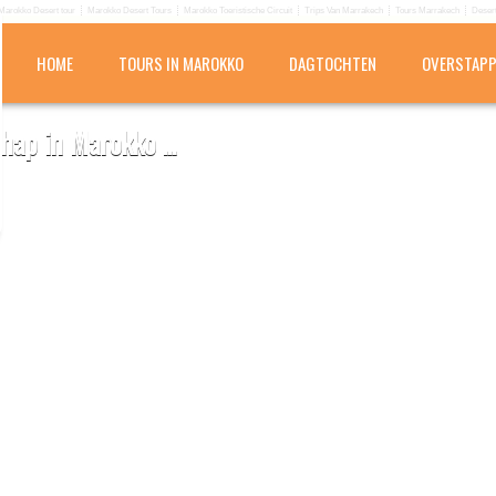
Marokko Desert tour
Marokko Desert Tours
Marokko Toeristische Circuit
Trips Van Marrakech
Tours Marrakech
Desert
HOME
TOURS IN MAROKKO
DAGTOCHTEN
OVERSTAP
hap in Marokko ...