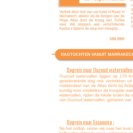
H
d
Vertrek door 4x4 van uw hotel of Ryad in
Marrakech, steken wij de bergen van de
k
Hoge Atlas door de kraag van Tichka
h
over. Wij stoppen aan verschillende
z
Kasba’s tijdens de weg met inbegrip,...
Lees meer
DAGTOCHTEN VANUIT MARRAKECH
Dagreis naar Ouzoud watervallen 
Ouzoud watervallen liggen op 170 K
geselecteerde dag reis vertrekken ui
middendeel van de Atlas dicht bij Azila
kundig voor ontdekken de hoogste wat
watervallen, rijden de lokale boten de 
van Ouzoud watervallen, genieten van d
Dagreis naar Essaouira :
Na het ontbijt, reizen wij naar het kus
half uurtje rijden te gaan verkennen v