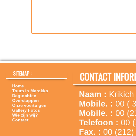
SITEMAP :
CONTACT INFORM
Home
Tours in Marokko
Naam :
Krikich
Dagtochten
Overstappen
Mobile. :
00 ( 
Onze voertuigen
Gallery Fotos
Mobile. :
00 (2
Wie zijn wij?
Contact
Telefoon :
00 
Fax. :
00 (212)