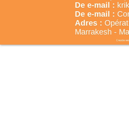
De e-mail :
kri
De e-mail :
Con
Adres :
Opérat
Marrakesh - Ma
Creatie we