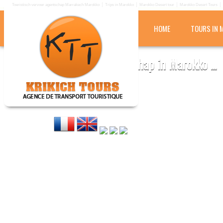
Toeristisch vervoer agentschap Marrakech Marokko
Trips in Marokko
Marokko Desert tour
Marokko Desert Tours
HOME
TOURS IN 
KRIKICH TOURS
Toeristisch vervoer agentschap in Marokko ...