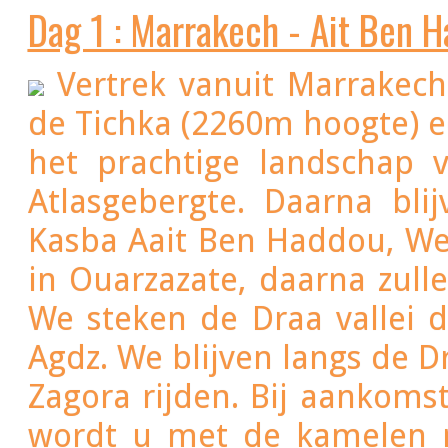
Dag 1 : Marrakech - Ait Ben 
Vertrek vanuit Marrakech
de Tichka (2260m hoogte) ee
het prachtige landschap 
Atlasgebergte. Daarna bl
Kasba Aait Ben Haddou, We
in Ouarzazate, daarna zul
We steken de Draa vallei d
Agdz. We blijven langs de Draa vallei van Duizend Kasba
Zagora rijden. Bij aankoms
wordt u met de kamelen n