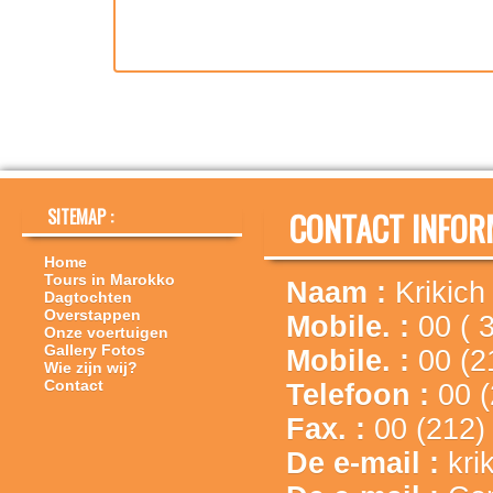
SITEMAP :
CONTACT INFORM
Home
Tours in Marokko
Naam :
Krikich
Dagtochten
Overstappen
Mobile. :
00 ( 
Onze voertuigen
Gallery Fotos
Mobile. :
00 (2
Wie zijn wij?
Contact
Telefoon :
00 
Fax. :
00 (212)
De e-mail :
kri