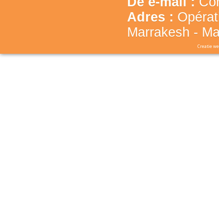
De e-mail :
Con
Adres :
Opérat
Marrakesh - Ma
Creatie we