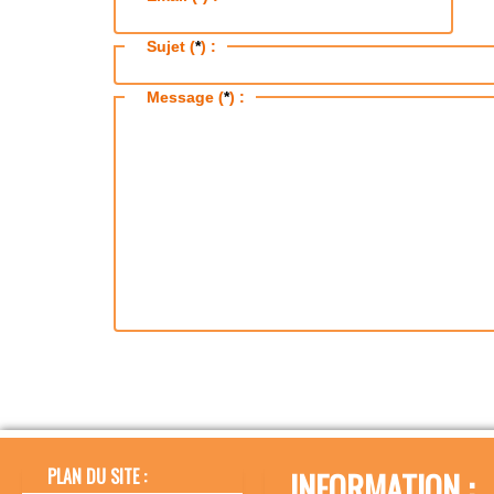
Sujet (
*
) :
Message (
*
) :
PLAN DU SITE :
INFORMATION :