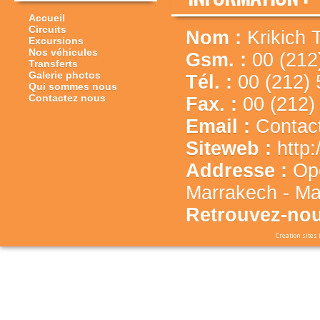
Accueil
Circuits
Nom :
Krikich 
Excursions
Nos véhicules
Gsm. :
00 (212
Transferts
Galerie photos
Tél. :
00 (212) 
Qui sommes nous
Contactez nous
Fax. :
00 (212)
Email :
Contac
Siteweb :
http
Addresse :
Op
Marrakech - Ma
Retrouvez-nou
Creation sites