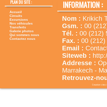
PLAN DU SITE :
INFORMATION :
Accueil
Circuits
Nom :
Krikich 
Excursions
Nos véhicules
Gsm. :
00 (212
Transferts
Galerie photos
Tél. :
00 (212) 
Qui sommes nous
Contactez nous
Fax. :
00 (212)
Email :
Contac
Siteweb :
http
Addresse :
Op
Marrakech - Ma
Retrouvez-nou
Creation sites