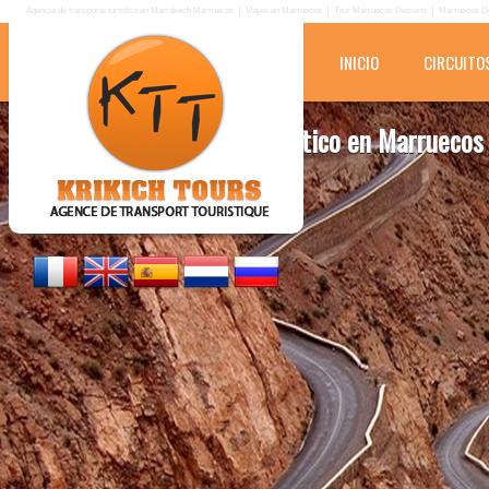
Agencia de transporte turístico en Marrakech Marruecos
Viajes en Marruecos
Tour Marruecos Desierto
Marruecos De
INICIO
CIRCUITO
KRIKICH TOURS