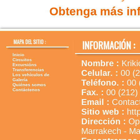
Obtenga más inf
MAPA DEL SITIO :
INFORMACIÓN :
Inicio
Circuitos
Nombre :
Kriki
Excursións
Transferencias
Celular. :
00 (
Los vehículos de
Galería
Teléfono. :
00 
Quiénes somos
Contáctenos
Fax. :
00 (212)
Email :
Contac
Sitio web :
htt
Dirección :
Op
Marrakech - Ma