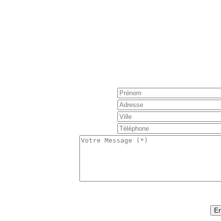
Réservation : Nous 
Pour obtenir de plus amples informations, poser une 
notre formulaire de contact e
S'il vous plaît noter, la tarification est basée sur
nombre de personnes, nombre de j
:
36
Code sécurité (*)