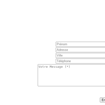
Réservation : Nous 
Pour obtenir de plus amples informations, poser une 
notre formulaire de contact e
S'il vous plaît noter, la tarification est basée sur
nombre de personnes, nombre de j
:
52
Code sécurité (*)