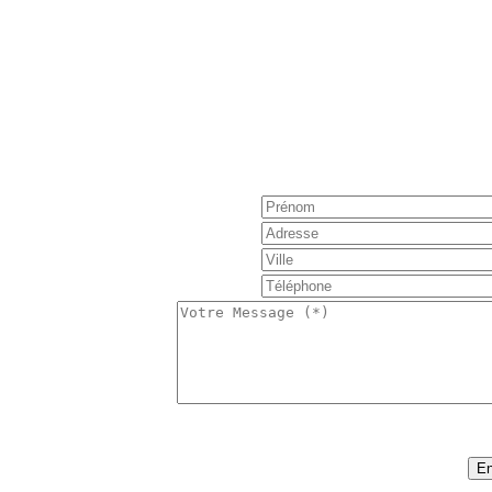
Réservation : Nous 
Pour obtenir de plus amples informations, poser une 
notre formulaire de contact e
S'il vous plaît noter, la tarification est basée sur
nombre de personnes, nombre de j
:
50
Code sécurité (*)