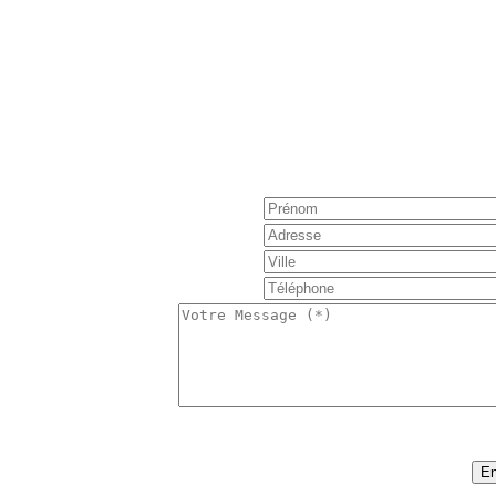
Réservation : Nous 
Pour obtenir de plus amples informations, poser une 
notre formulaire de contact e
S'il vous plaît noter, la tarification est basée sur
nombre de personnes, nombre de j
:
16
Code sécurité (*)